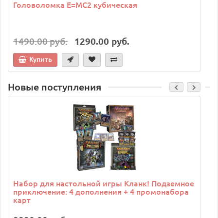
Головоломка E=MC2 кубическая
1490.00 руб.
1290.00 руб.
Купить
Новые поступления
C
Набор для настольной игры Кланк! Подземное
приключение: 4 дополнения + 4 промонабора
карт