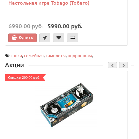
Настольная игра Tobago (Тобаго)
6990.00 руб.
5990.00 руб.
Купить
гонка
,
семейная
,
самолеты
,
подросткам
,
Акции
Cкидка: 200.00 руб.
C