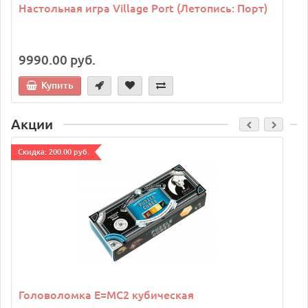
Настольная игра Village Port (Летопись: Порт)
9990.00 руб.
Купить
Акции
Cкидка: 200.00 руб.
C
Головоломка E=MC2 кубическая