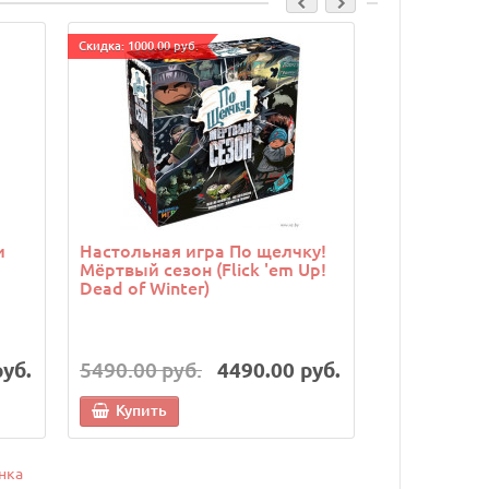
Cкидка: 1000.00 руб.
и
Настольная игра По щелчку!
Настольная
Мёртвый сезон (Flick 'em Up!
Большой г
Dead of Winter)
руб.
5490.00 руб.
4490.00 руб.
390.00 руб
Купить
Купить
нка