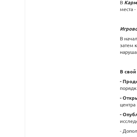
В
Карм
места 
Игрово
В начал
затем 
наруша
В свой
- Прод
порядке
- Откр
центра 
- Опуб
исслед
- Допо