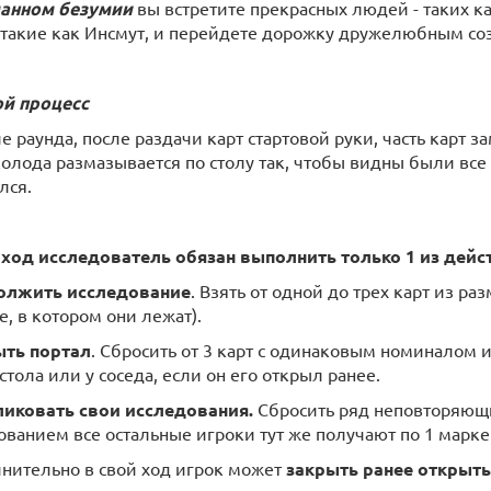
анном безумии
вы встретите прекрасных людей - таких к
- такие как Инсмут, и перейдете дорожку дружелюбным со
й процесс
е раунда, после раздачи карт стартовой руки, часть карт 
колода размазывается по столу так, чтобы видны были все 
лся.
 ход исследователь обязан выполнить только 1 из дейс
олжить исследование
. Взять от одной до трех карт из ра
, в котором они лежат).
ыть портал
. Сбросить от 3 карт с одинаковым номиналом и
стола или у соседа, если он его открыл ранее.
ликовать свои исследования.
Сбросить ряд неповторяющи
ованием все остальные игроки тут же получают по 1 марке
лнительно в свой ход игрок может
закрыть ранее открыт