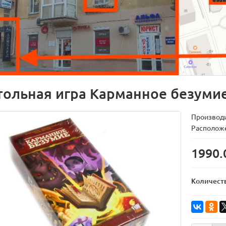
тольная игра Карманное безуми
Производ
Расположе
1990.
Количест