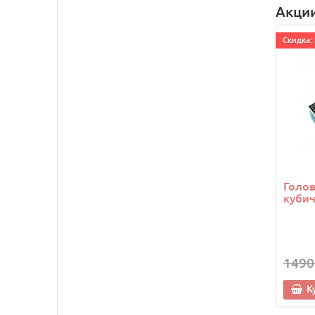
Акци
Cкидка: 
Голо
кубич
1490
К