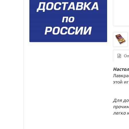
Оп
Настол
Лавкра
этой и
Для до
прочим
легко 