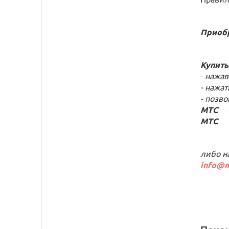
Приобр
Купить
-
нажав
- нажат
- позв
МТС +7
МТС +7
либо н
info@m