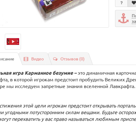
П
з
исание
Видео
Отзывов (0)
ьная игра
Карманное безумие
–
это динамичная карточна
фта, в которой игрокам предстоит пробудить Великих Древн
гре мы исследуем запретные знания вселенной Лавкрафта.
стижения этой цели игрокам предстоит открывать порталы
и угодными потусторонним силам вещами. Будьте осторож
могут перехватить у вас право называться любимым прис