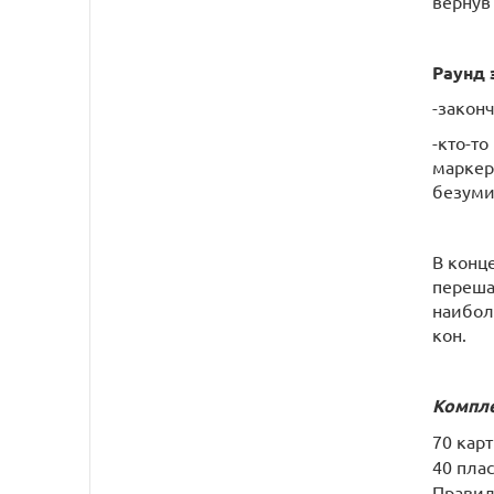
вернув 
Раунд 
-закон
-кто-то
маркер
безуми
В конц
переша
наибол
кон.
Компле
70 карт
40 пла
Правил