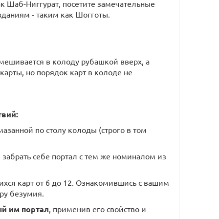
ак Шаб-Ниггурат, посетите замечательные
зданиям - таким как Шогготы.
замешивается в колоду рубашкой вверх, а
карты, но порядок карт в колоде не
твий:
змазанной по столу колоды (строго в том
 забрать себе портал с тем же номиналом из
хся карт от 6 до 12. Ознакомившись с вашим
ру безумия.
ый им портал
, применив его свойство и