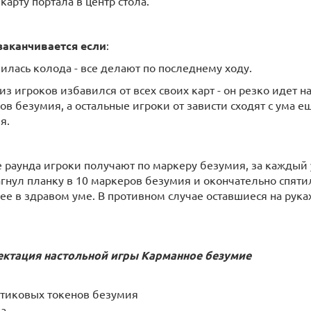
карту портала в центр стола.
заканчивается если
:
чилась колода - все делают по последнему ходу.
 из игроков избавился от всех своих карт - он резко идет 
ов безумия, а остальные игроки от зависти сходят с ума
я.
е раунда игроки получают по маркеру безумия, за каждый 
гнул планку в 10 маркеров безумия и окончательно спятил
ее в здравом уме. В противном случае оставшиеся на рука
ктация настольной игры
Карманное безумие
стиковых токенов безумия
а