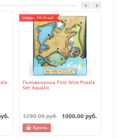
Cкидка: 290.00 руб.
Cкидка: 290.00 р
zle
Головоломка First Wire Puzzle
Головоломк
Set Aquatic
Orange
руб.
1290.00 руб.
1000.00 руб.
1290.00 р
Купить
Купить