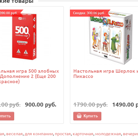
жие товары
390.00 руб.
Cкидка: 300.00 руб.
льная игра 500 злобных
Настольная игра Шерлок 
 Дополнение 2 (Еще 200
Пикассо
красное)
.00 руб.
900.00 руб.
1790.00 руб.
1490.00 
упить
Купить
ая
,
веселая
,
для компании
,
простая
,
карточная
,
молодежная
,
вечери