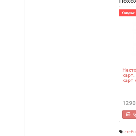
Похо
Cкидка: 
Насто
карт.
карт 
1290
К
стебн