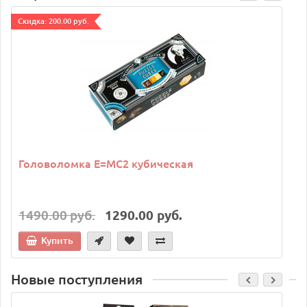
Cкидка: 200.00 руб.
C
Головоломка E=MC2 кубическая
1490.00 руб.
1290.00 руб.
Купить
Новые поступления
C