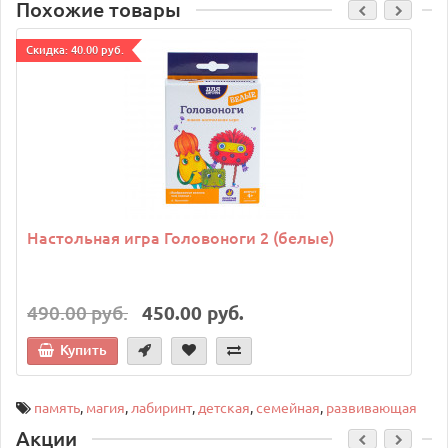
Похожие товары
Cкидка: 40.00 руб.
C
Настольная игра Головоноги 2 (белые)
490.00 руб.
450.00 руб.
Купить
память
,
магия
,
лабиринт
,
детская
,
семейная
,
развивающая
Акции