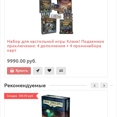
Набор для настольной игры Кланк! Подземное
приключение: 4 дополнения + 4 промонабора
карт
9990.00 руб.
Купить
Рекомендуемые
Cкидка: 300.00 руб.
C