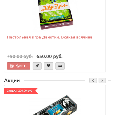
Настольная игра Данетки. Всякая всячина
790.00 руб.
650.00 руб.
Купить
Акции
Cкидка: 200.00 руб.
C