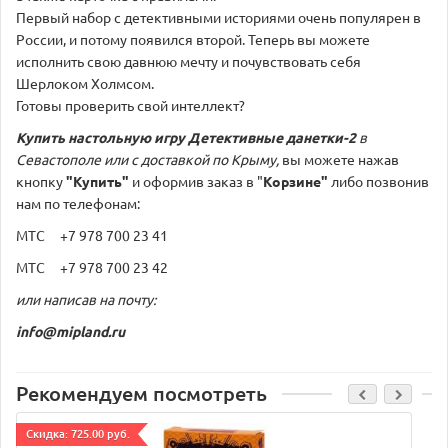
Первый набор с детективными историями очень популярен в
России, и потому появился второй. Теперь вы можете
исполнить свою давнюю мечту и почувствовать себя
Шерлоком Холмсом.
Готовы проверить свой интеллект?
Купить настольную игру
Детективные данетки-2
в
Севастополе или с доставкой по Крыму,
вы можете нажав
кнопку
"Купить"
и оформив заказ в "
Корзине"
либо позвонив
нам по телефонам:
МТС +7 978 700 23 41
МТС +7 978 700 23 42
или написав на почту:
info@mipland.ru
Рекомендуем посмотреть
Cкидка: 725.00 руб.
C