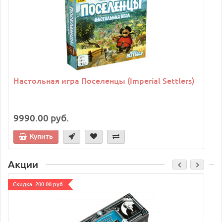
Настольная игра Поселенцы (Imperial Settlers)
9990.00 руб.
Купить
Акции
Cкидка: 200.00 руб.
C