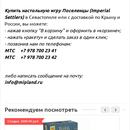
Купить настольную игру
Поселенцы (Imperial
Settlers)
в Севастополе или с доставкой по Крыму и
России, вы можете:
-
нажав кнопку "В корзину" и оформить в «корзине»;
- нажать «ракету» и сделать заказ в один клик;
- позвонив нам по телефонам:
МТС +7 978 700 23 41
МТС +7 978 700 23 42
либо написать сообщение на почту:
info@mipland.ru
Рекомендуем посмотреть
Cкидка: 2000.00 руб.
C