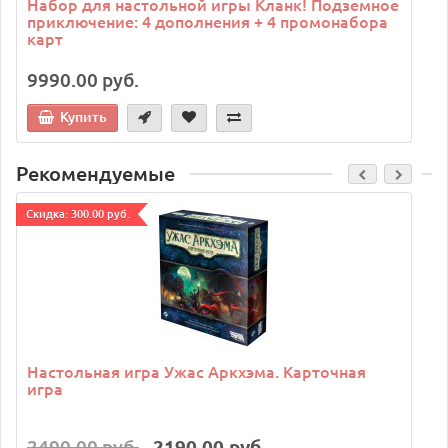
Набор для настольной игры Кланк! Подземное
приключение: 4 дополнения + 4 промонабора
карт
9990.00 руб.
Купить
Рекомендуемые
Cкидка: 300.00 руб.
C
Настольная игра Ужас Аркхэма. Карточная
игра
2490.00 руб.
2190.00 руб.