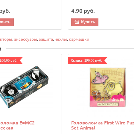
руб.
4.90 руб.
упить
Купить
екторы
,
аксессуары
,
защита
,
чехлы
,
кармашки
и
200.00 руб.
Cкидка: 290.00 руб.
воломка E=MC2
Головоломка First Wire Puz
еская
Set Animal