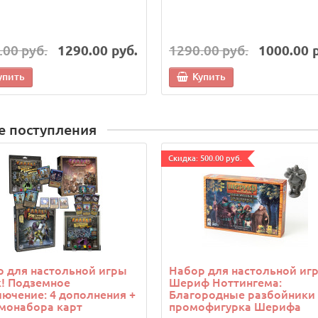
.00 руб.
1290.00 руб.
1290.00 руб.
1000.00 
упить
Купить
е поступления
Cкидка: 500.00 руб.
 для настольной игры
Набор для настольной иг
! Подземное
Шериф Ноттингема:
ючение: 4 дополнения +
Благородные разбойники 
монабора карт
промофигурка Шерифа