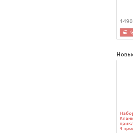
1490
К
Новы
Набор
Кланк
прикл
4 про