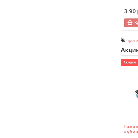
3.90 
К
прот
Акци
Cкидка: 
Голо
кубич