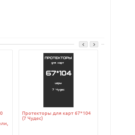
90
Протекторы для карт 67*104
Протекторы
(7 Чудес)
(7 Чудес Ду
ели,
Страшные с