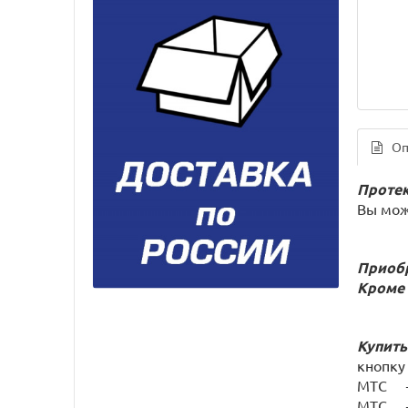
Оп
Протек
Вы мож
Приобр
Кроме 
Купить
кнопк
МТС +7
МТС +7