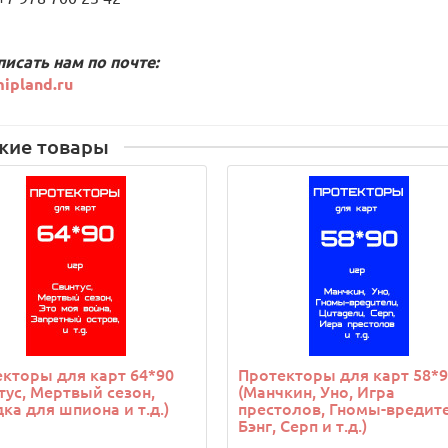
писать нам по почте:
ipland.ru
жие товары
кторы для карт 64*90
Протекторы для карт 58*
тус, Мертвый сезон,
(Манчкин, Уно, Игра
ка для шпиона и т.д.)
престолов, Гномы-вредит
Бэнг, Серп и т.д.)