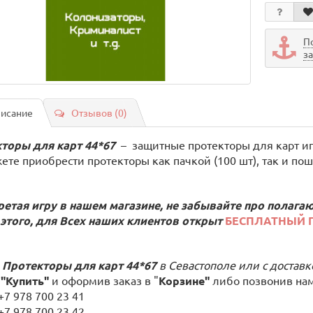
П
з
исание
Отзывов (0)
торы для карт 44*67
–
защитные протекторы для карт иг
ете приобрести протекторы как пачкой (100 шт), так и пош
етая игру в нашем магазине, не забывайте про полага
этого, для Всех наших клиентов открыт
БЕСПЛАТНЫЙ 
 Протекторы для карт 44*67
в Севастополе или с достав
у
"Купить"
и оформив заказ в "
Корзине"
либо позвонив нам
 978 700 23 41
 978 700 23 42