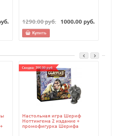
руб.
1290.00 руб.
1000.00 руб.
1290.00 р
Купить
Купить
Cкидка: 700.00 руб.
Cкидка: 500.00 р
ры
Настольная игра Шериф
Настольная
Ноттингема 2 издание +
борьба (Twil
+
промофигурка Шерифа
набор из 5