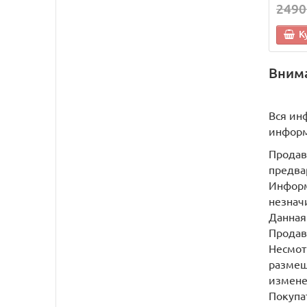
2490
К
Вним
Вся ин
информ
Продав
предва
Информ
незнач
Данная
Продав
Несмот
размещ
измене
Покупа