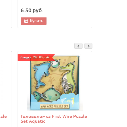
6.50 руб.
6.50 руб.
Купить
Купить
Cкидка: 290.00 руб.
Cкидка: 290.00 р
zle
Головоломка First Wire Puzzle
Головоломк
Set Aquatic
Orange