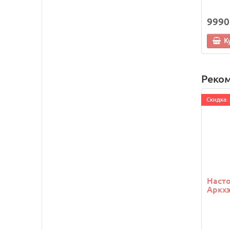
9990
К
Реко
Cкидка: 
Насто
Аркхэ