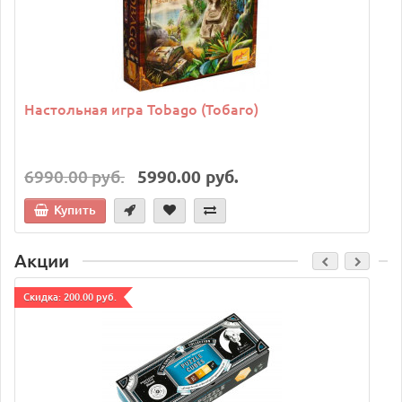
Настольная игра Tobago (Тобаго)
6990.00 руб.
5990.00 руб.
Купить
Акции
Cкидка: 200.00 руб.
C