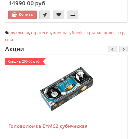
14990.00 руб.
Купить
дуэльная
,
стратегия
,
военная
,
блеф
,
скрытые цели
,
ссср
,
сша
Акции
Cкидка: 200.00 руб.
C
Головоломка E=MC2 кубическая