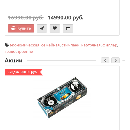
16990.00 руб.
14990.00 руб.
Купить
экономическая
,
семейная
,
стимпанк
,
карточная
,
филлер
,
градостроение
Акции
Cкидка: 200.00 руб.
C