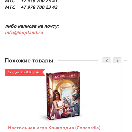
МТС +7 978 700 23 41
МТС +7 978 700 23 42
либо написав на почту:
info@mipland.ru
Похожие товары
Cкидка: 2000.00 руб.
C
Настольная игра Конкордия (Concordia)