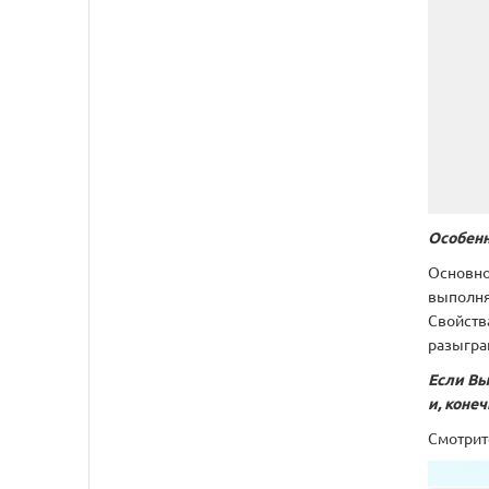
Особенн
Основно
выполня
Свойств
разыгра
Если Вы
и, коне
Смотрит