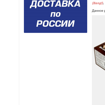
(Bang!)
.
Данное 