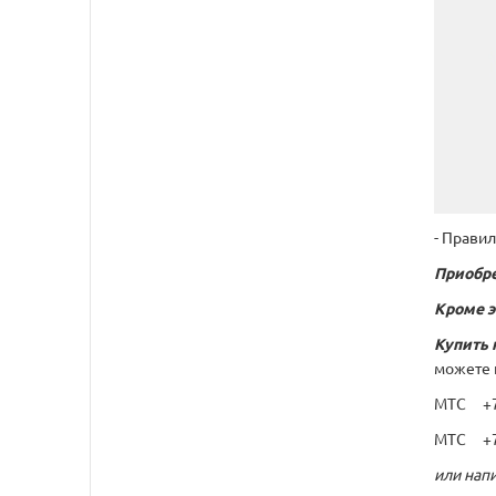
- Прави
Приобре
Кроме э
Купить 
можете 
МТС +7 
МТС +7 
или напи