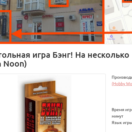
тольная игра Бэнг! На несколько
h Noon)
Производ
(Hobby Wo
Время игры
минут
Язык игры