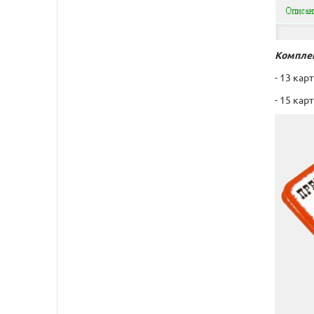
Комплек
- 13 ка
- 15 ка