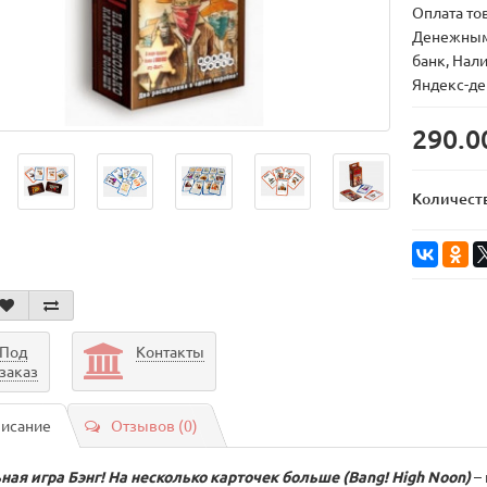
Оплата тов
Денежным
банк, Нал
Яндекс-де
290.0
Количест
Под
Контакты
заказ
исание
Отзывов (0)
ная игра Бэнг! На несколько карточек больше (Bang! High Noon)
–