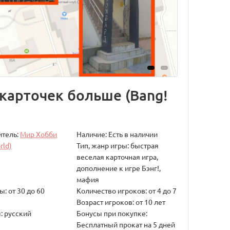
 карточек больше (Bang!
итель:
Мир Хобби
Наличие: Есть в наличии
rld)
Тип, жанр игры: быстрая
веселая карточная игра,
дополнение к игре Бэнг!,
мафия
: от 30 до 60
Количество игроков: от 4 до 7
Возраст игроков: от 10 лет
: русский
Бонусы при покупке:
Бесплатный прокат на 5 дней