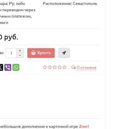
ара: Р\с либо
Расположение: Севастополь
 переводом через
ичным платежом,
ньги
0 руб.
Купить
во
0 отзывов
 небольшое дополнение к карточной игре
Бэнг!