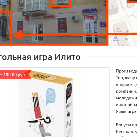
тольная игра Илито
Производ
: 190.00 руб.
Тип, жанр
вопросы, 
компании,
молодежна
викторина
Язык игры
Бонусы пр
Бесплатны