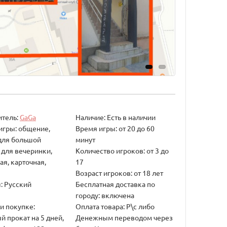
итель:
GaGa
Наличие: Есть в наличии
 игры: общение,
Время игры: от 20 до 60
для большой
минут
 для вечеринки,
Количество игроков: от 3 до
я, карточная,
17
Возраст игроков: от 18 лет
: Русский
Бесплатная доставка по
городу: включена
и покупке:
Оплата товара: Р\с либо
й прокат на 5 дней,
Денежным переводом через