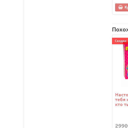
К
Похо
Cкидка: 
Насто
тебя 
кто т
2990