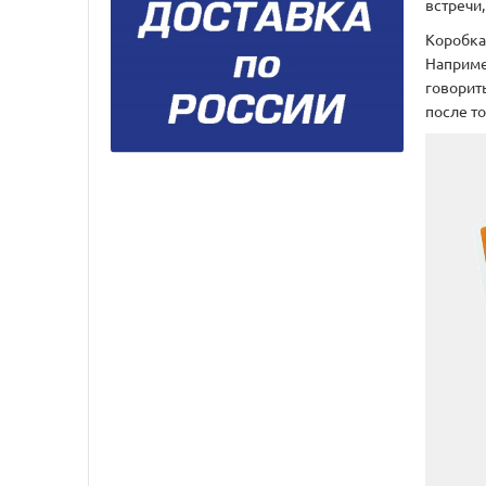
встречи
Коробка
Например
говорить
после то