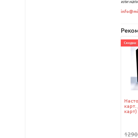
или напи
info@mi
Реко
Cкидка: 
Насто
карт.
карт)
1290