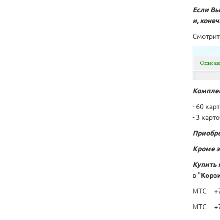
Если Вы
и, коне
Смотрит
Компле
- 60 кар
- 3 карт
Приобре
Кроме э
Купить 
в "
Корз
МТС +7 
МТС +7 