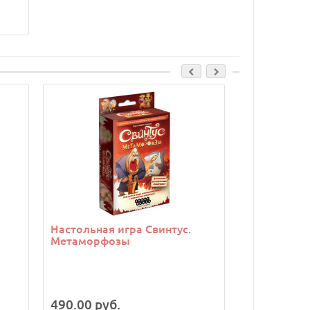
Настольная игра Свинтус.
Настольная
Метаморфозы
мир: Подзе
World: Unde
издание
490.00 руб.
4990.00 р