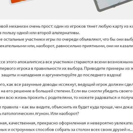
вой механизм очень прост: один из игроков тянет любую карту из ко
в пользу одной или второй альтернативы.
се остальные участники игры по очереди объявляют, что бы они вы
екательными или, наоборот, равносильно приятными, они ни казалис
ссе этого апокалипсиса все участники стараются всеми возможны
 первого игрока в правильности их выбора. Приводите примеры из 
 защиты и нападения и аргументируйте до последнего вздоха!
го, как все разумные доводы иссякнут, ведущий игрок должен сдела
на его решение в большей степени. Если вы смогли убедить своего 
чем всю жизнь прожить с родителями, то можете радоваться и получ
е правила – как вы видите, объяснить их будет куда проще, чем дока
ь патологическим лгуном. Или наоборот?
ная, качественная, прекрасно оформленная и невероятно увлекате
ых и остроумных способов собрать за столом всех своих друзей и..