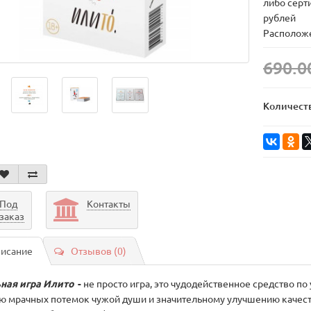
либо серт
рублей
Расположе
690.0
Количест
Под
Контакты
заказ
исание
Отзывов (0)
ная игра Илито
-
не просто игра, это чудодейственное средство п
ю мрачных потемок чужой души и значительному улучшению качеств