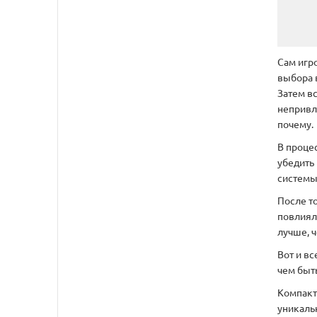
Сам игро
выбора 
Затем в
непривл
почему.
В проце
убедить
системы
После то
повлиял 
лучше, 
Вот и вс
чем быт
Компакт
уникальн