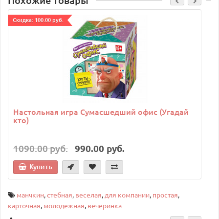
Cкидка: 100.00 руб.
C
Настольная игра Сумасшедший офис (Угадай
кто)
1090.00 руб.
990.00 руб.
Купить
манчкин
,
стебная
,
веселая
,
для компании
,
простая
,
карточная
,
молодежная
,
вечеринка