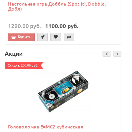
Настольная игра Доббль (Spot It!, Dobble,
Добл)
1290.00 руб.
1100.00 руб.
Купить
Акции
Cкидка: 200.00 руб.
C
Головоломка E=MC2 кубическая