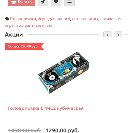
Купить
Головоломки
,
игры для одного
,
детские игры
,
логические
игры
,
абстрактные игры
Акции
Cкидка: 200.00 руб.
C
Головоломка E=MC2 кубическая
1490.00 руб.
1290.00 руб.