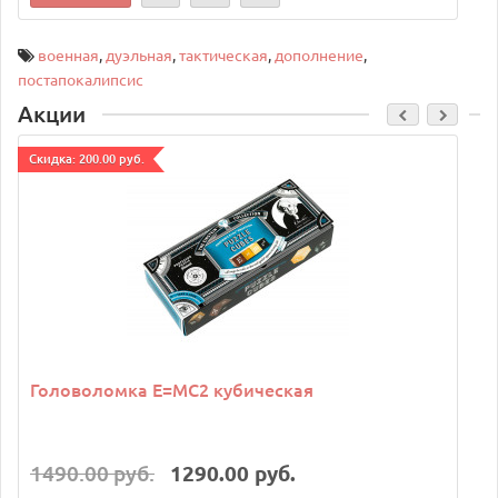
военная
,
дуэльная
,
тактическая
,
дополнение
,
постапокалипсис
Акции
Cкидка: 200.00 руб.
C
Головоломка E=MC2 кубическая
1490.00 руб.
1290.00 руб.