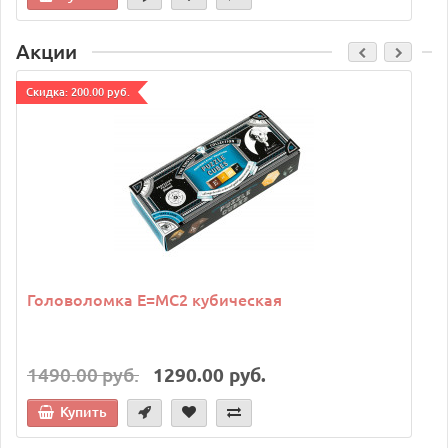
Акции
Cкидка: 200.00 руб.
C
Головоломка E=MC2 кубическая
1490.00 руб.
1290.00 руб.
Купить