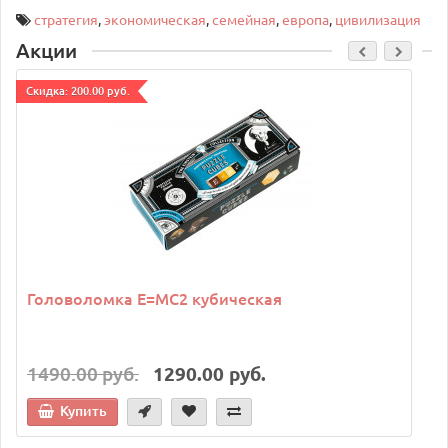
стратегия
,
экономическая
,
семейная
,
европа
,
цивилизация
Акции
Cкидка: 200.00 руб.
C
Головоломка E=MC2 кубическая
1490.00 руб.
1290.00 руб.
Купить