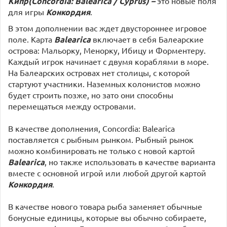
Кипр(Concordia: Balearica / Cyprus) –
это
новые поля
для игры
Конкордия
.
В этом дополнении вас ждет двустороннее игровое
поле. Карта
Balearica
включает в себя Балеарские
острова: Мальорку, Менорку, Ибицу и Форментеру.
Каждый игрок начинает с двумя кораблями в море.
На Балеарских островах нет столицы, с которой
стартуют участники. Наземных колонистов можно
будет строить позже, но зато они способны
перемещаться между островами.
В качестве дополнения, Concordia: Balearica
поставляется с рыбным рынком. Рыбный рынок
можно комбинировать не только с новой картой
Balearica
, но также использовать в качестве варианта
вместе с основной игрой или любой другой картой
Конкордия
.
В качестве нового товара рыба заменяет обычные
бонусные единицы, которые вы обычно собираете,