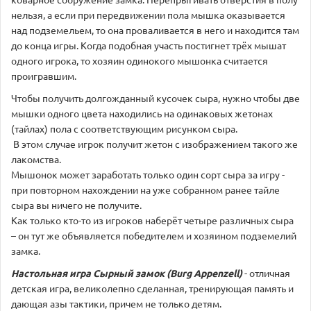
нельзя, а если при передвижении пола мышка оказывается
над подземельем, то она проваливается в него и находится там
до конца игры. Когда подобная участь постигнет трёх мышат
одного игрока, то хозяин одинокого мышонка считается
проигравшим.
Чтобы получить долгожданный кусочек сыра, нужно чтобы две
мышки одного цвета находились на одинаковых жетонах
(тайлах) пола с соответствующим рисунком сыра.
В этом случае игрок получит жетон с изображением такого же
лакомства.
Мышонок может заработать только один сорт сыра за игру -
при повторном нахождении на уже собранном ранее тайле
сыра вы ничего не получите.
Как только кто-то из игроков наберёт четыре различных сыра
– он тут же объявляется победителем и хозяином подземелий
замка.
Настольная игра
Сырный замок (Burg Appenzell)
- отличная
детская игра, великолепно сделанная, тренирующая память и
дающая азы тактики, причем не только детям.