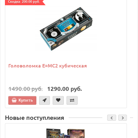
Cкидка: 200.00 руб.
C
Головоломка E=MC2 кубическая
1490.00 руб.
1290.00 руб.
Купить
Новые поступления
C