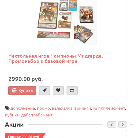
Настольная игра Чемпионы Мидгарда.
Промонабор к базовой игре
2990.00 руб.
Купить
дополнение
,
промо
,
вальхалла
,
викинги
,
миплплейсмент
,
кубики
,
дайсплейсмент
Акции
Cкидка: 200.00 руб.
C