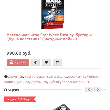
Настольная игра Star Wars: Destiny. Бустеры
"Душа восстания" (Звездные войны)
990.00 руб.
Купить
дуэльная
,
космическая
,
star wars
,
подросткам
,
семейная
,
коллекционная
,
карточная
,
кубики
,
Звездные войны
Акции
Cкидка: 200.00 руб.
C