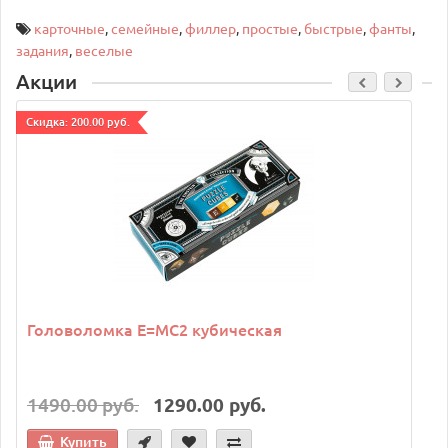
карточные
,
семейные
,
филлер
,
простые
,
быстрые
,
фанты
,
задания
,
веселые
Акции
Cкидка: 200.00 руб.
C
Головоломка E=MC2 кубическая
1490.00 руб.
1290.00 руб.
Купить