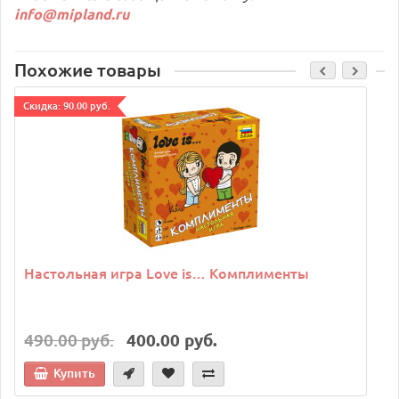
info@mipland.ru
Похожие товары
Cкидка: 90.00 руб.
C
Настольная игра Love is… Комплименты
490.00 руб.
400.00 руб.
Купить