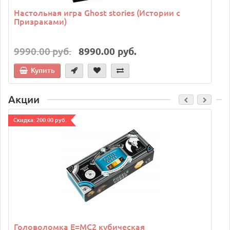
Настольная игра Ghost stories (Истории с
Призраками)
9990.00 руб.
8990.00 руб.
Купить
Акции
Cкидка: 200.00 руб.
C
Головоломка E=MC2 кубическая