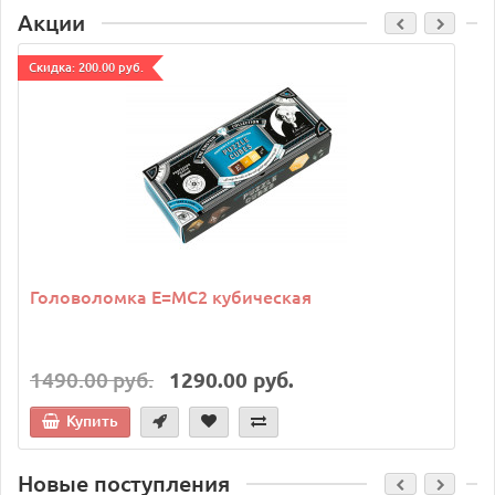
Акции
Cкидка: 200.00 руб.
C
Головоломка E=MC2 кубическая
1490.00 руб.
1290.00 руб.
Купить
Новые поступления