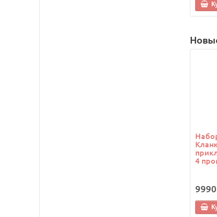
К
Новы
Набор
Кланк
прикл
4 про
9990
К