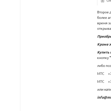
Оп
Второе 
более а
время з
открыва
Приобре
Кроме э
Купить 
кнопку
либо по
МТС +7 
МТС +7 
или напи
info@mi