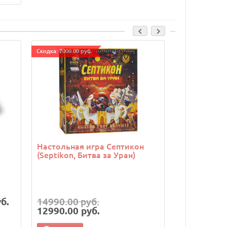
Cкидка: 2000.00 руб.
Cкидка: 1000.00 
Настольная игра Септикон
Настольная
(Septikon, Битва за Уран)
(Rococo, Ro
б.
14990.00 руб.
12990.00 
12990.00 руб.
11990.00 