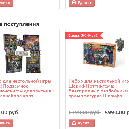
упить
Купить
е поступления
Cкидка: 500.00 руб.
 для настольной игры
Набор для настольной иг
! Подземное
Шериф Ноттингема:
ючение: 4 дополнения +
Благородные разбойники 
монабора карт
промофигурка Шерифа
.00 руб.
6490.00 руб.
5990.00 
упить
Купить