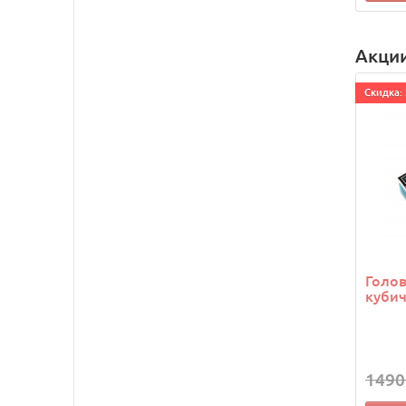
Акци
Cкидка: 
Голо
кубич
1490