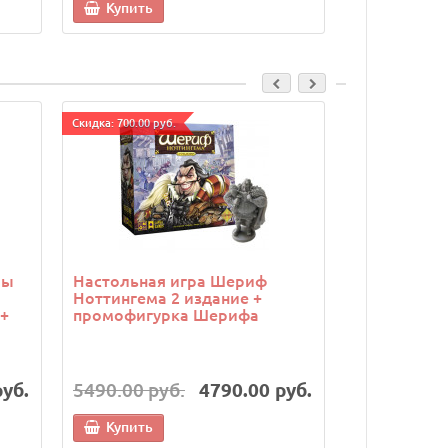
Купить
Купить
Cкидка: 700.00 руб.
Cкидка: 500.00 р
ры
Настольная игра Шериф
Настольная
Ноттингема 2 издание +
борьба (Twil
+
промофигурка Шерифа
набор из 5
руб.
5490.00 руб.
4790.00 руб.
7490.00 р
Купить
Купить