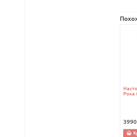
Похо
Наст
Рока 
3990
К