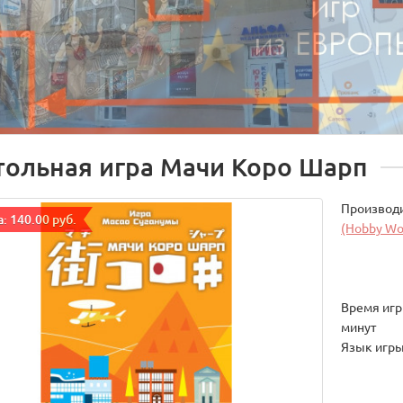
тольная игра Мачи Коро Шарп
Производ
: 140.00 руб.
(Hobby Wo
Время игры
минут
Язык игры