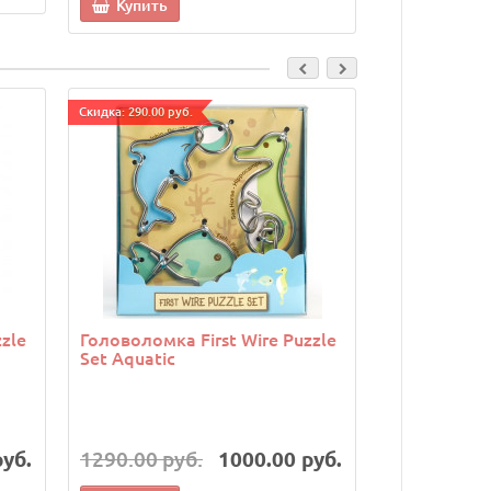
Купить
Купить
Cкидка: 290.00 руб.
Cкидка: 290.00 р
zle
Головоломка First Wire Puzzle
Головоломк
Set Aquatic
Orange
руб.
1290.00 руб.
1000.00 руб.
1290.00 р