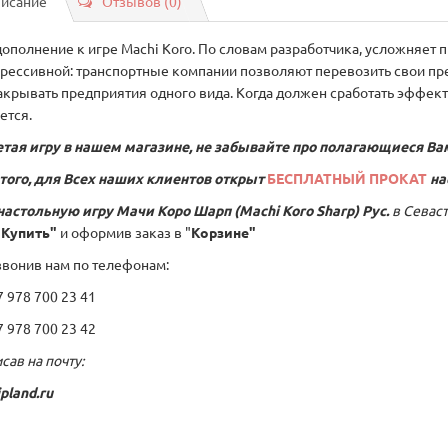
исание
Отзывов (0)
дополнение к игре Machi Koro. По словам разработчика, усложняет 
грессивной: транспортные компании позволяют перевозить свои пре
акрывать предприятия одного вида. Когда должен сработать эффект
ется.
тая игру в нашем магазине, не забывайте про полагающиеся Ва
того, для Всех наших клиентов открыт
БЕСПЛАТНЫЙ ПРОКАТ
на
настольную игру
Мачи Коро Шарп (Machi Koro Sharp) Рус.
в Севас
"Купить"
и оформив заказ в "
Корзине"
звонив нам по телефонам:
978 700 23 41
978 700 23 42
сав на почту:
pland.ru