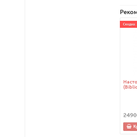
Реко
Cкидка: 
Насто
(Bibli
2490
К