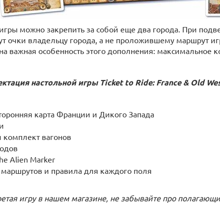
 игры можно закрепить за собой еще два города. При подв
ут очки владельцу города, а не проложившему маршрут иг
на важная особенность этого дополнения: максимальное ко
ктация настольной игры Ticket to Ride: France & Old Wes
торонняя карта Франции и Дикого Запада
и
 комплект вагонов
родов
the Alien Marker
 маршрутов и правила для каждого поля
етая игру в нашем магазине, не забывайте про полагающ