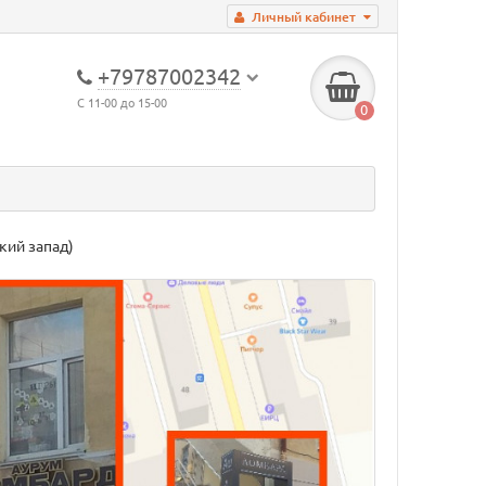
Личный кабинет
+79787002342
С 11-00 до 15-00
0
икий запад)