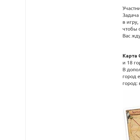
Участн
Задача
в игру
чтобы 
Вас жд
Карта 
и 18 го
В допо
город 
город: