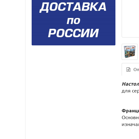
Оп
Настол
для се
Франц
Основн
изнача