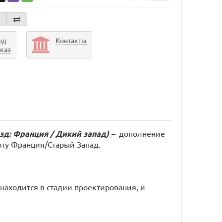
од
Контакты
аказ
оезд: Франция / Дикий запад) –
дополнение
рту Франция/Старый Запад.
аходится в стадии проектирования, и