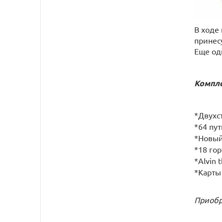
В ходе
принес
Еще од
Компле
*Двухс
*64 пут
*Новый
*18 го
*Alvin 
*Карты
Приобр