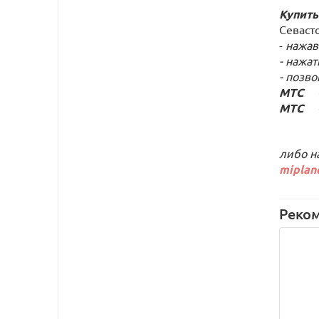
Купить
Севаст
-
нажав
- нажат
- позв
МТС +7
МТС +7
либо н
miplan
Реко