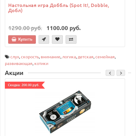
Настольная игра Доббль (Spot It!, Dobble,
Добл)
1290.00 руб.
1100.00 руб.
Купить
слух
,
скорость
,
внимание
,
логика
,
детская
,
семейная
,
развивающая
,
котики
Акции
Cкидка: 200.00 руб.
C