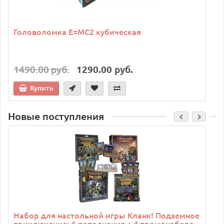
Головоломка E=MC2 кубическая
1490.00 руб.
1290.00 руб.
Купить
Новые поступления
C
Набор для настольной игры Кланк! Подземное
приключение: 4 дополнения + 4 промонабора