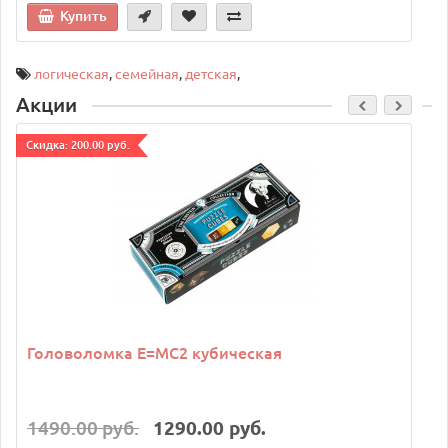
Купить
логическая
,
семейная
,
детская
,
Акции
Cкидка: 200.00 руб.
C
Головоломка E=MC2 кубическая
1490.00 руб.
1290.00 руб.