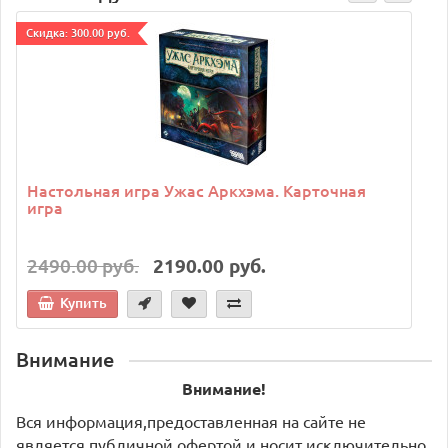
Cкидка: 300.00 руб.
C
Настольная игра Ужас Аркхэма. Карточная
игра
2490.00 руб.
2190.00 руб.
Купить
Внимание
Внимание!
Вся информация,предоставленная на сайте не
является публичной офертой и носит исключительно