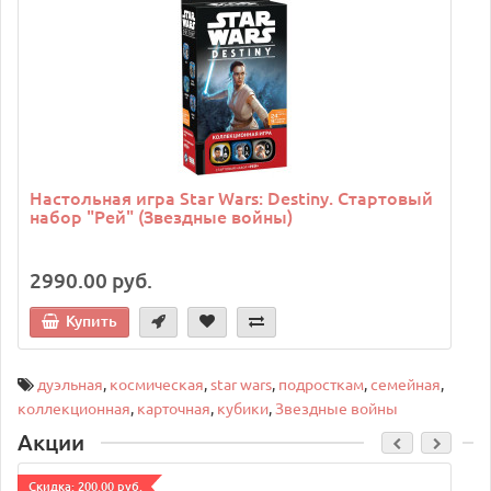
Настольная игра Star Wars: Destiny. Стартовый
набор "Рей" (Звездные войны)
2990.00 руб.
Купить
дуэльная
,
космическая
,
star wars
,
подросткам
,
семейная
,
коллекционная
,
карточная
,
кубики
,
Звездные войны
Акции
Cкидка: 200.00 руб.
C