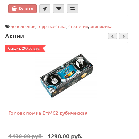
Купить
дополнение
,
терра мистика
,
стратегия
,
экономика
Акции
Cкидка: 200.00 руб.
C
Головоломка E=MC2 кубическая
1490.00 руб.
1290.00 руб.