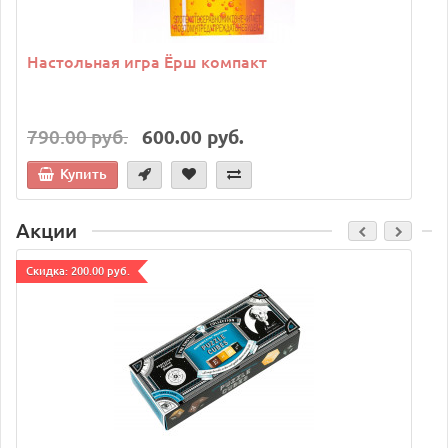
Настольная игра Ёрш компакт
790.00 руб.
600.00 руб.
Купить
Акции
Cкидка: 200.00 руб.
C