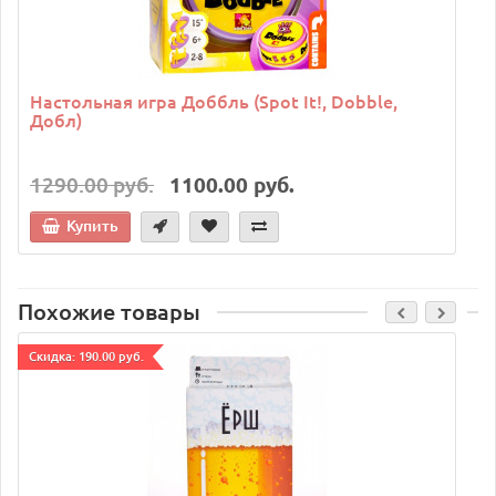
Настольная игра Доббль (Spot It!, Dobble,
Добл)
1290.00 руб.
1100.00 руб.
Купить
Похожие товары
Cкидка: 190.00 руб.
C