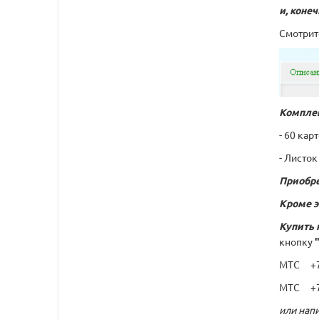
и, коне
Смотрит
Комплек
- 60 кар
- Листок
Приобре
Кроме э
Купить 
кнопку
МТС +7 
МТС +7 
или напи