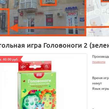
тольная игра Головоноги 2 (зеле
Производ
: 40.00 руб.
правила
Время игры
минут
Язык игры