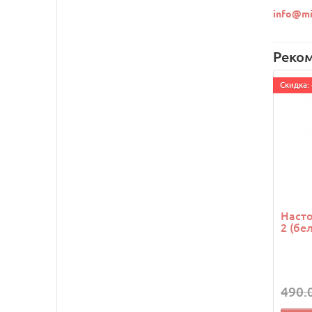
info@mi
Реко
Cкидка: 
Насто
2 (бе
490.