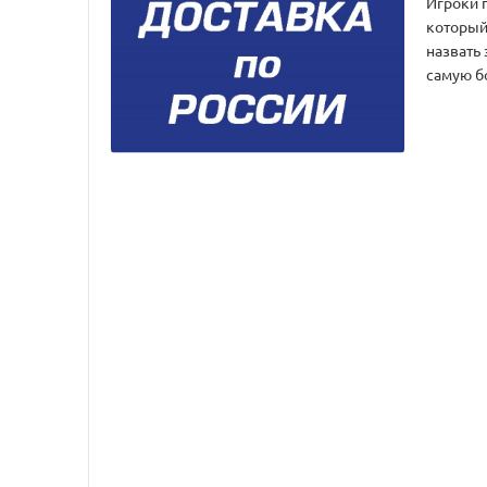
Игроки 
который
назвать 
самую б