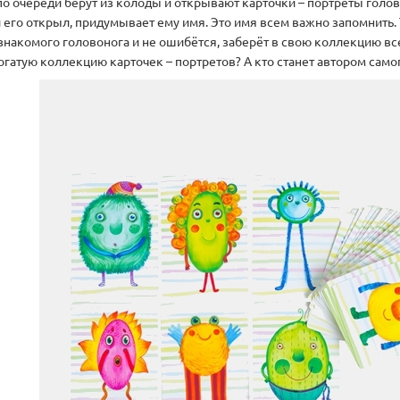
по очереди берут из колоды и открывают карточки – портреты голов
 его открыл, придумывает ему имя. Это имя всем важно запомнить.
знакомого головонога и не ошибётся, заберёт в свою коллекцию все
огатую коллекцию карточек – портретов? А кто станет автором само