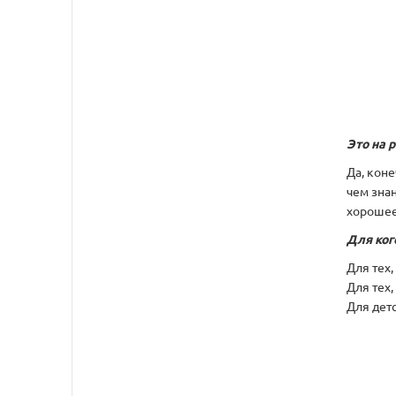
Это на 
Да, коне
чем зна
хорошее
Для кого
Для тех,
Для тех
Для дет