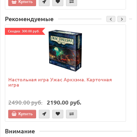
Купить
Рекомендуемые
Cкидка: 300.00 руб.
C
Настольная игра Ужас Аркхэма. Карточная
игра
2490.00 руб.
2190.00 руб.
Купить
Внимание