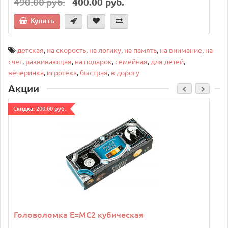
490.00 руб.
400.00 руб.
Купить
детская
,
на скорость
,
на логику
,
на память
,
на внимание
,
на
счет
,
развивающая
,
на подарок
,
семейная
,
для детей
,
вечеринка
,
игротека
,
быстрая
,
в дорогу
Акции
Cкидка: 200.00 руб.
C
Головоломка E=MC2 кубическая