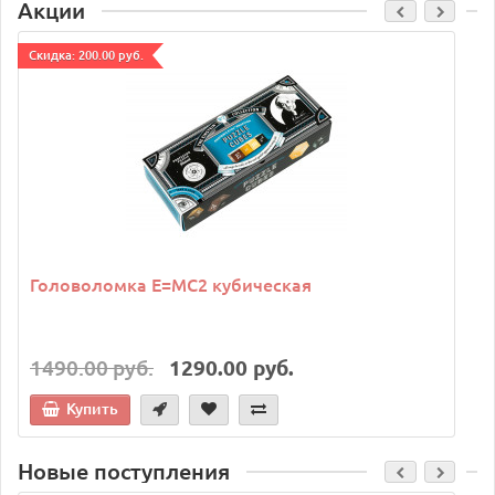
Акции
Cкидка: 200.00 руб.
C
Головоломка E=MC2 кубическая
1490.00 руб.
1290.00 руб.
Купить
Новые поступления