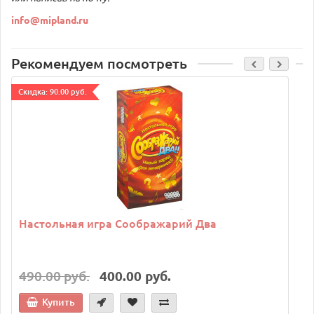
info@mipland.ru
Рекомендуем посмотреть
Cкидка: 90.00 руб.
C
Настольная игра Соображарий Два
490.00 руб.
400.00 руб.
Купить