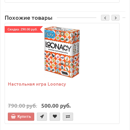
Похожие товары
Cкидка: 290.00 руб.
C
Настольная игра Loonacy
790.00 руб.
500.00 руб.
Купить