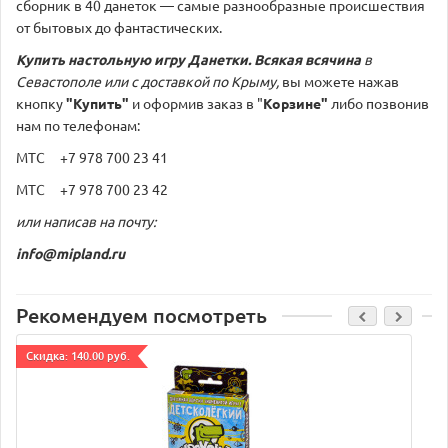
сборник в 40 данеток — самые разнообразные происшествия
от бытовых до фантастических.
Купить настольную игру
Данетки. Всякая всячина
в
Севастополе или с доставкой по Крыму,
вы можете нажав
кнопку
"Купить"
и оформив заказ в "
Корзине"
либо позвонив
нам по телефонам:
МТС +7 978 700 23 41
МТС +7 978 700 23 42
или написав на почту:
info@mipland.ru
Рекомендуем посмотреть
Cкидка: 140.00 руб.
C