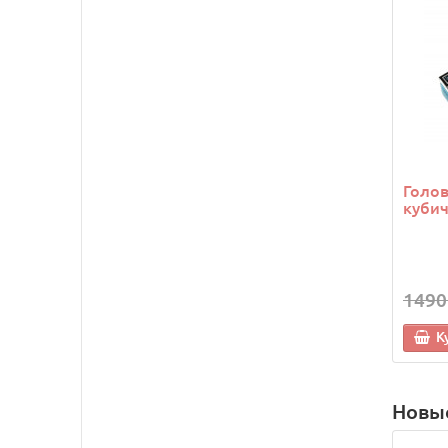
Голо
кубич
1490
К
Новы