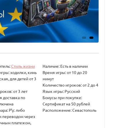
итель:
Стиль жизни
Наличие: Есть в наличии
игры: ходилки, кинь
Время игры: от 10 до 20
ская, для детей от 3
минут
Количество игроков: от 2 до 4
роков: от 3 лет
Язык игры: Русский
я доставка по
Бонусы при покупке:
ключена
Сертификат на 50 рублей
ара: Р\с либо
Расположение: Севастополь
 переводом через
ичным платежом,