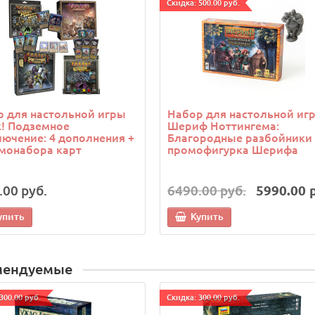
Cкидка: 500.00 руб.
 для настольной игры
Набор для настольной иг
! Подземное
Шериф Ноттингема:
ючение: 4 дополнения +
Благородные разбойники 
монабора карт
промофигурка Шерифа
.00 руб.
6490.00 руб.
5990.00 
упить
Купить
мендуемые
300.00 руб.
Cкидка: 300.00 руб.