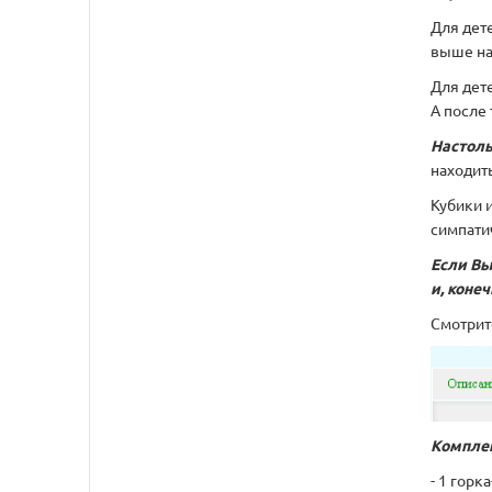
Для дете
выше на 
Для дет
А после 
Настоль
находит
Кубики 
симпати
Если Вы
и, коне
Смотрит
Комплек
- 1 горк