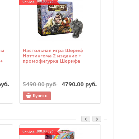
Cкидка: 700.00 руб.
Cкидка: 500.00 р
ры
Настольная игра Шериф
Настольная
Ноттингема 2 издание +
борьба (Twil
+
промофигурка Шерифа
набор из 5
руб.
5490.00 руб.
4790.00 руб.
7490.00 р
Купить
Купить
Cкидка: 300.00 руб.
Cкидка: 300.00 р