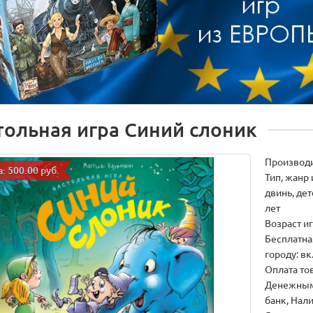
тольная игра Синий слоник
Производ
: 500.00 руб.
Тип, жанр 
двинь, дет
лет
Возраст иг
Бесплатна
городу: в
Оплата тов
Денежным
банк, Нал