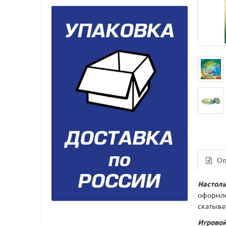
Оп
Настоль
оформле
скатыва
Игровой