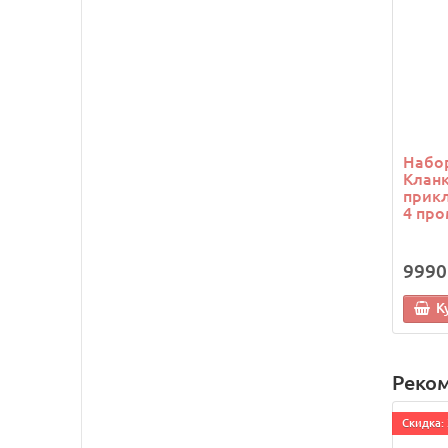
Набор
Кланк
прикл
4 про
9990
К
Реко
Cкидка: 