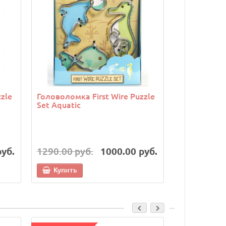
zle
Головоломка First Wire Puzzle
Головоломк
Set Aquatic
Orange
руб.
1290.00 руб.
1000.00 руб.
1290.00 р
Купить
Купить