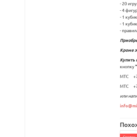
- 20 игр
- 4 фигу
- 1 куби
- 1 куби
- правил
Приобре
Кроме э
Купить 
кнопку
МТС +7 
МТС +7 
или напи
info@mi
Похо
Cкидка: 