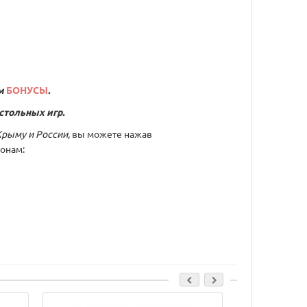
м
БОНУСЫ
.
стольных игр.
Крыму и России,
вы можете нажав
онам:
Cкидка: 500.00 р