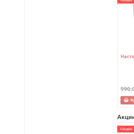
Насто
990.
К
Акци
Cкидка: 