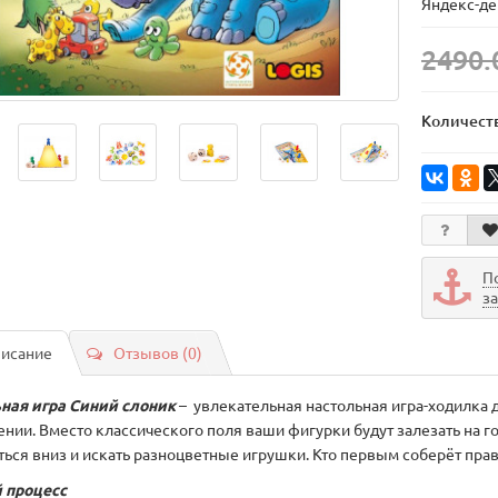
Яндекс-де
2490.
Количест
П
з
исание
Отзывов (0)
ная игра Синий слоник
– увлекательная настольная игра-ходилка 
нии. Вместо классического поля ваши фигурки будут залезать на го
ться вниз и искать разноцветные игрушки. Кто первым соберёт прав
 процесс