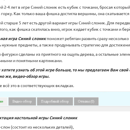
й 2-4 лет в игре Синий слоник есть кубик с точками, бросая котор
горку. Как только ваша фишка достигла вершины, она скатывается в
ей старше 5 лет есть другой вариант игры Синий слоник. Для перед
того, как фишка скатилась вниз, игрок кидает кубик с точками и бе
ная игра Синий слоник
поможет ребятам развить сразу несколько 
ь нужные предметы, а также продумывать стратегию для достижения
и фигурки сделаны из приятного на ощупь дерева, а остальные эле
чными и понятными картинками.
 хотите узнать об этой игре больше, то мы предлагаем Вам свой 
чно же, видео-обзор игры.
е всё это в соответствующих вкладках.
тация настольной игры Синий слоник
а-слон (состоит из нескольких деталей),