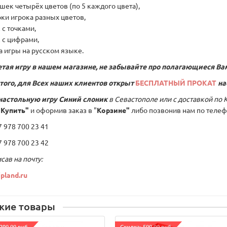
ушек четырёх цветов (по 5 каждого цвета),
рки игрока разных цветов,
к с точками,
к с цифрами,
а игры на русском языке.
тая игру в нашем магазине, не забывайте про полагающиеся Ва
того, для Всех наших клиентов открыт
БЕСПЛАТНЫЙ ПРОКАТ
на
настольную игру
Синий слоник
в Севастополе или с доставкой по 
"Купить"
и оформив заказ в "
Корзине"
либо позвонив нам по телеф
978 700 23 41
978 700 23 42
сав на почту:
pland.ru
жие товары
290.00 руб.
Cкидка: 500.00 руб.