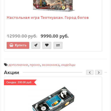
Настольная игра Теотиуакан. Город богов
12990.00 руб.
9990.00 руб.
Купить
дополнение
,
промо
,
экономика
,
индейцы
Акции
Cкидка: 200.00 руб.
C