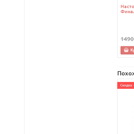
Насто
Финал
1490
К
Похо
Cкидка: 