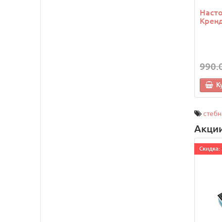
Насто
Крен
990.
К
стебн
Акци
Cкидка: 