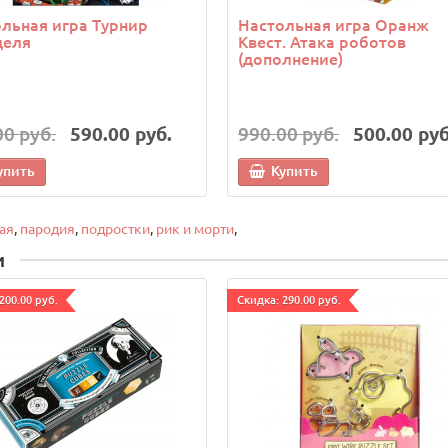
льная игра Турнир
Настольная игра Оранж
деля
Квест. Атака роботов
(дополнение)
00 руб.
590.00 руб.
990.00 руб.
500.00 руб
упить
Купить
ая
,
пародия
,
подростки
,
рик и морти
,
и
200.00 руб.
Cкидка: 290.00 руб.