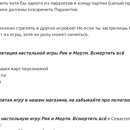
нить хотя бы одного из паразитов к концу партии (самый п
ажи должны искоренить Паразитов.
 можно стрелять в других игроков! Но если ты застрелишь 
т из игры, хотя их роль может меняться.
ктация настольной игры Рик и Морти. Всмортить всё
ьших карт персонажей
ила
н
етая игру в нашем магазине, не забывайте про полаг
 настольную игру Рик и Морти. Всмортить всё
в Севасто
: