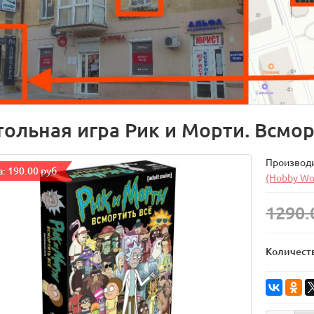
тольная игра Рик и Морти. Всмор
Производ
: 190.00 руб.
(Hobby Wo
1290.
Количест