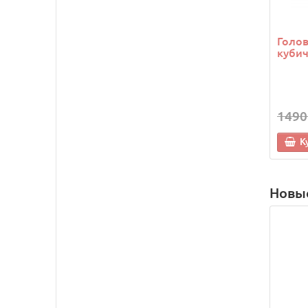
Голо
кубич
1490
К
Новы