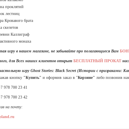
она проклятий
рок лестниц
ера Кровавого брата
на скелетов
еревни Каллиграф
 активного монаха
ая игру в нашем магазине, не забывайте про полагающиеся Вам
БО
того, для Всех наших клиентов открыт
БЕСПЛАТНЫЙ ПРОКАТ
нас
настольную игру
Ghost Stories: Black Secret (Истории с призраками: К
нажав кнопку
"Купить"
и оформив заказ в "
Корзине"
либо позвонив нам
978 700 23 41
978 700 23 42
сав на почту:
pland.ru