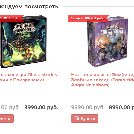
мендуем посмотреть
1000.00 руб.
Cкидка: 1000.00 руб.
льная игра Ghost stories
Настольная игра Зомбици
рии с Призраками)
Злобные соседи (Zombicid
Angry Neighbors)
.00 руб.
8990.00 руб.
9990.00 руб.
8990.00 
упить
Купить