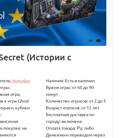
Secret (Истории с
итель:
Asmodee
Наличие: Есть в наличии
игры:
Время игры: от 60 до 90
вная игра,
минут
е к игре Ghost
Количество игроков: от 2 до 5
ризраки, кубики
Возраст игроков: от 12 лет
:
Бесплатная доставка по
ависимая
городу: включена
и покупке: не
Оплата товара: Р\с либо
аняются
Денежным переводом через