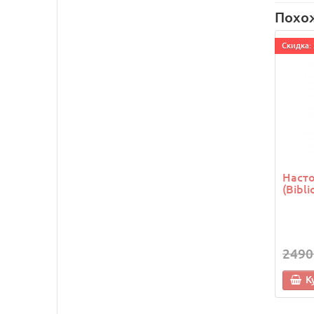
Похо
Cкидка: 
Насто
(Bibli
2490
К