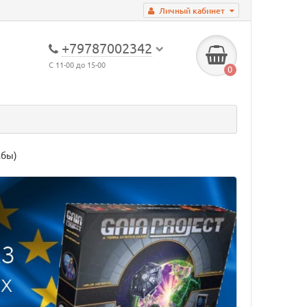
Личный кабинет
+79787002342
С 11-00 до 15-00
0
мбы)