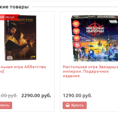
жие товары
200.00 руб.
льная игра Аббатство
Настольная игра Звездны
os)
империи. Подарочное
издание
.00 руб.
2290.00 руб.
1290.00 руб.
упить
Купить