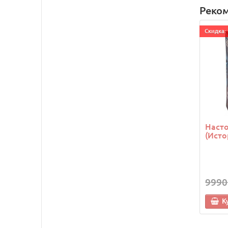
Реко
Cкидка: 
Насто
(Исто
9990
К