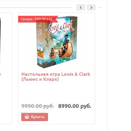
Cкидка: 1000.00 руб.
Cкидка: 500.00 р
е
Настольная игра Lewis & Clark
Настольная
(Льюис и Кларк)
взрослых (
Jenga)
9990.00 руб.
8990.00 руб.
1990.00 р
Купить
Купить