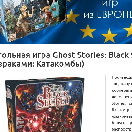
ольная игра Ghost Stories: Black 
зраками: Катакомбы)
Производ
Тип, жанр 
кооперати
дополнени
Stories, п
Язык игры
языконез
Бонусы пр
распростр