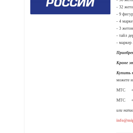
- 32 жет
- 9 фигу
- 4 марк
- 3 жето
- тайл д
- маркер
Приобрет
Кроме э
Купить 
можете 
МТС +7 
МТС +7 
или напи
info@mi