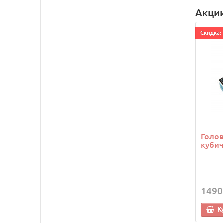
Акци
Cкидка: 
Голо
кубич
1490
К