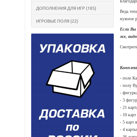
Благодар
ДОПОЛНЕНИЯ ДЛЯ ИГР (185)
Ведь теп
нужное р
ИГРОВЫЕ ПОЛЯ (22)
Если Вы 
же, виде
Смотрите
Комплект
- поле К
- полу В
- фигурк
- 3 фигу
- 21 кар
- 10 кар
- 5 карт
- 4 карт
- 36 жет