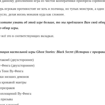
я данному дополнению игра из чистой кооперативки приобрела соревнова
ерь игрокам противостоят не хоть и полчища, но тупых монстров, а один 
усло, делая жизнь монахов куда как сложнее.
хотите узнать об этой игре больше, то мы предлагаем Вам свой обзор 
о-обзор игры.
 всё это в соответствующих вкладках.
ация настольной игры Ghost Stories: Black Secret (Истории с призра
атакомб (двухстороннее)
у-Фенга (двухстороннее)
а Тени Ву-Фенга
рки низших демонов
та кровавой мантры
т призраков
 воплощений Ву-Фенга
ы призыва
онов катакомб