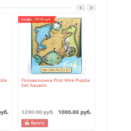
Cкидка: 290.00 руб.
Cкидка: 290.00 р
zle
Головоломка First Wire Puzzle
Головоломк
Set Aquatic
Orange
руб.
1290.00 руб.
1000.00 руб.
1290.00 р
Купить
Купить