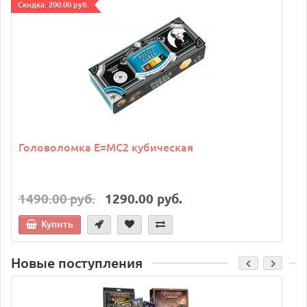
Cкидка: 200.00 руб.
C
Головоломка E=MC2 кубическая
1490.00 руб.
1290.00 руб.
Купить
Новые поступления
C