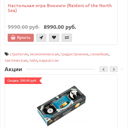
Настольная игра Викинги (Raiders of the North
Sea)
9990.00 руб.
8990.00 руб.
Купить
стратегия
,
экономическая
,
градостроение
,
семейная
,
тактическая
,
тайл
,
каркассон
Акции
Cкидка: 200.00 руб.
C