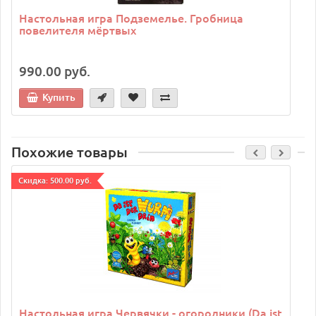
Настольная игра Подземелье. Гробница
повелителя мёртвых
990.00 руб.
Купить
Похожие товары
Cкидка: 500.00 руб.
C
Настольная игра Червячки - огородники (Da ist