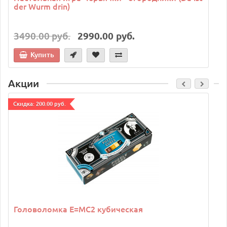
der Wurm drin)
3490.00 руб.
2990.00 руб.
Купить
Акции
Cкидка: 200.00 руб.
C
Головоломка E=MC2 кубическая