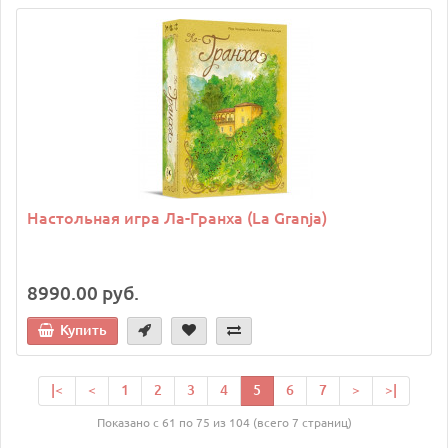
Настольная игра Ла-Гранха (La Granja)
8990.00 руб.
Купить
|<
<
1
2
3
4
5
6
7
>
>|
Показано с 61 по 75 из 104 (всего 7 страниц)