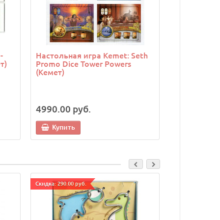
-
Настольная игра Kemet: Seth
Настольная 
т)
Promo Dice Tower Powers
Beekeeper
(Кемет)
4990.00 руб.
4990.00 р
Купить
Купить
Cкидка: 290.00 руб.
Cкидка: 290.00 р