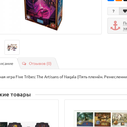
П
з
исание
Отзывов (0)
ая игра Five Tribes: The Artisans of Naqala (Пять племён. Ремеслен
жие товары