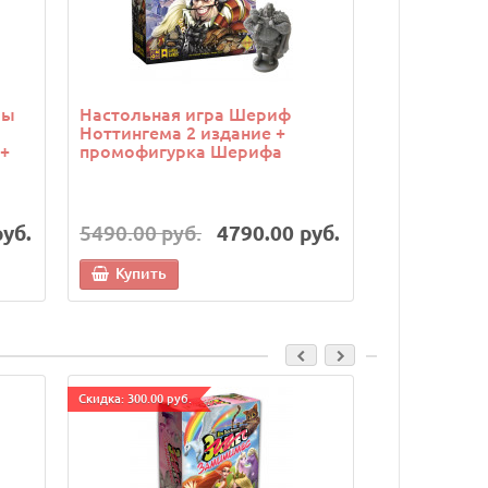
ры
Настольная игра Шериф
Настольная
Ноттингема 2 издание +
борьба (Twil
+
промофигурка Шерифа
набор из 5
руб.
5490.00 руб.
4790.00 руб.
7490.00 р
Купить
Купить
Cкидка: 300.00 руб.
Cкидка: 300.00 р