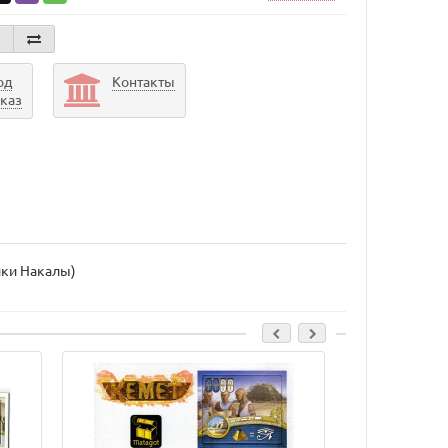
од
Контакты
аказ
ники Накалы)