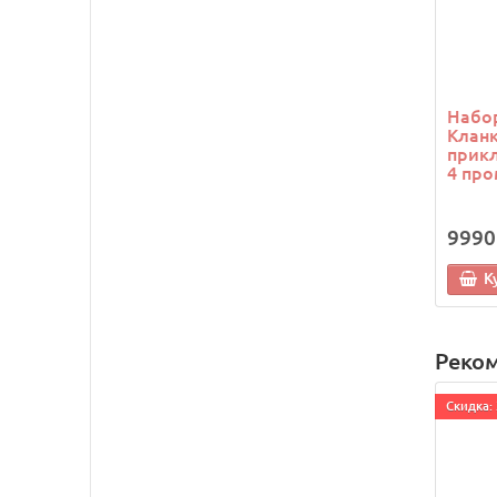
Набор
Кланк
прикл
4 про
9990
К
Реко
Cкидка: 