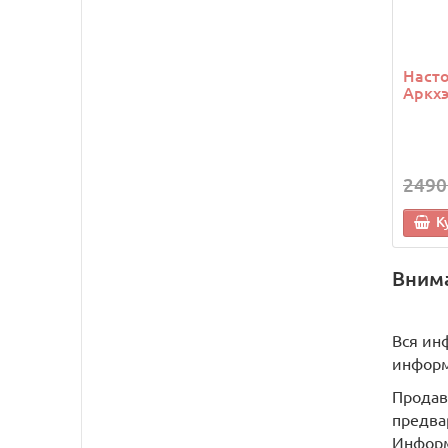
Насто
Аркхэ
2490
К
Вним
Вся ин
информ
Продав
предва
Информ