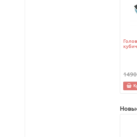
Голо
кубич
1490
К
Новы