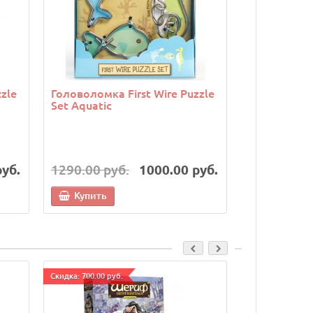
zle
Головоломка First Wire Puzzle
Головоломк
Set Aquatic
Orange
руб.
1290.00 руб.
1000.00 руб.
1290.00 р
Купить
Купить
Cкидка: 700.00 руб.
Cкидка: 500.00 р