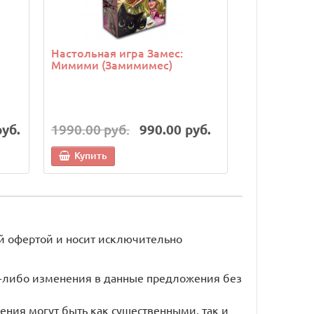
Настольная игра Замес:
Настольная
Мимими (Замимимес)
руб.
1990.00 руб.
990.00 руб.
6990.00 р
Купить
Купить
й офертой и носит исключительно
ие-либо изменения в данные предложения без
ения могут быть как существенными, так и