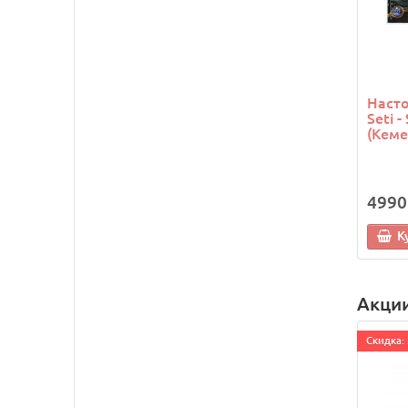
Насто
Seti -
(Кеме
4990
К
Акци
Cкидка: 