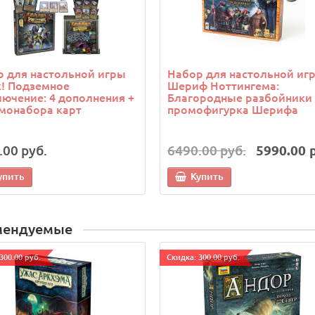
 для настольной игры
Набор для настольной иг
! Подземное
Шериф Ноттингема:
ючение: 4 дополнения +
Благородные разбойники 
монабора карт
промофигурка Шерифа
.00 руб.
6490.00 руб.
5990.00 
упить
Купить
мендуемые
300.00 руб.
Cкидка: 300.00 руб.