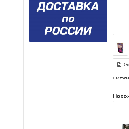
Оп
Настольн
Похо