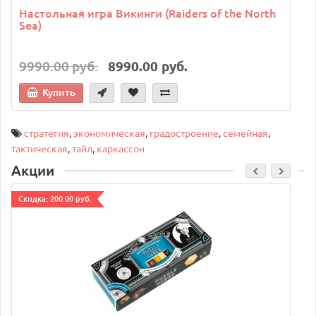
Настольная игра Викинги (Raiders of the North
Sea)
9990.00 руб.
8990.00 руб.
Купить
стратегия
,
экономическая
,
градостроение
,
семейная
,
тактическая
,
тайл
,
каркассон
Акции
Cкидка: 200.00 руб.
C