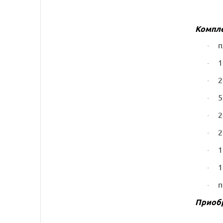
Компле
п
·
1
·
2
·
5
·
2
·
2
·
1
·
1
·
п
·
Приобр