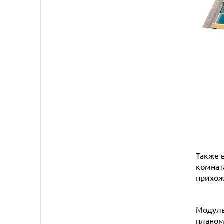
Также 
комнат
прихож
Модуль
планом