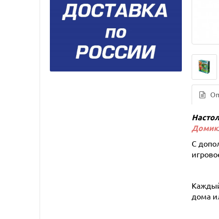
Оп
Настол
Домик
С допо
игровое
Каждый
дома ил