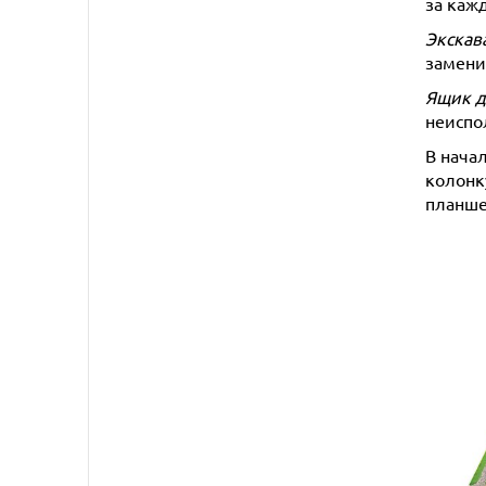
за каж
Экскав
замени
Ящик д
неиспо
В нача
колонк
планше