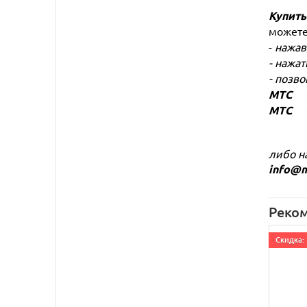
Купить
можете
-
нажав
- нажат
- позв
МТС +7
МТС +7
либо н
info@m
Реко
Cкидка: 