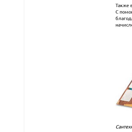
Также 
С помо
благод
начисл
Сантех