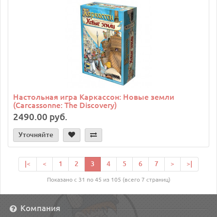
Настольная игра Каркассон: Новые земли
(Carcassonne: The Discovery)
2490.00 руб.
Уточняйте
|<
<
1
2
3
4
5
6
7
>
>|
Показано с 31 по 45 из 105 (всего 7 страниц)
Компания